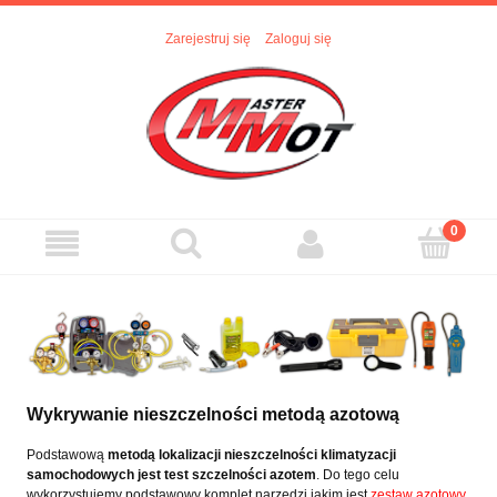
Zarejestruj się
Zaloguj się
Wykrywanie nieszczelności metodą azotową
Podstawową
metodą lokalizacji nieszczelności klimatyzacji
samochodowych jest test szczelności azotem
. Do tego celu
wykorzystujemy podstawowy komplet narzędzi jakim jest
zestaw azotowy
.