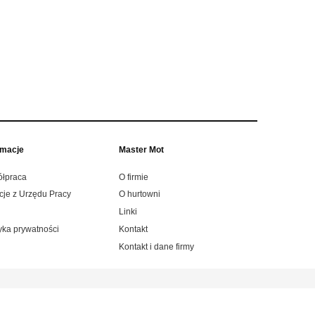
rmacje
Master Mot
łpraca
O firmie
cje z Urzędu Pracy
O hurtowni
Linki
tyka prywatności
Kontakt
Kontakt i dane firmy