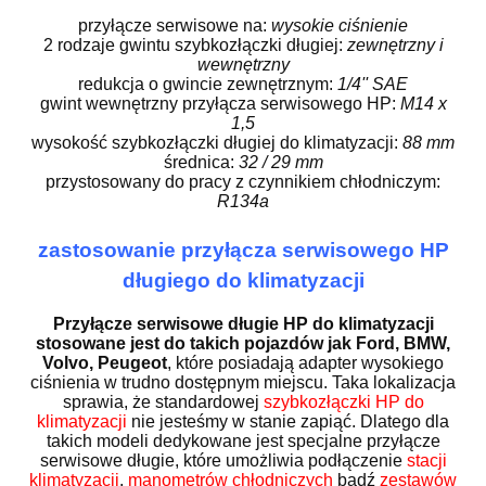
przyłącze serwisowe na:
wysokie ciśnienie
2 rodzaje gwintu szybkozłączki długiej:
zewnętrzny i
wewnętrzny
redukcja o gwincie zewnętrznym:
1/4'' SAE
gwint wewnętrzny przyłącza serwisowego HP:
M14 x
1,5
wysokość szybkozłączki długiej do klimatyzacji:
88 mm
średnica:
32 / 29 mm
przystosowany do pracy z czynnikiem chłodniczym:
R134a
zastosowanie przyłącza serwisowego HP
długiego do klimatyzacji
Przyłącze serwisowe długie HP do klimatyzacji
stosowane jest do takich pojazdów jak Ford, BMW,
Volvo, Peugeot
, które posiadają adapter wysokiego
ciśnienia w trudno dostępnym miejscu. Taka lokalizacja
sprawia, że standardowej
szybkozłączki HP do
klimatyzacji
nie jesteśmy w stanie zapiąć. Dlatego dla
takich modeli dedykowane jest specjalne przyłącze
serwisowe długie, które umożliwia podłączenie
stacji
klimatyzacji
,
manometrów chłodniczych
bądź
zestawów