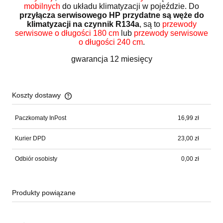
mobilnych
do układu klimatyzacji w pojeździe. Do
przyłącza serwisowego HP przydatne są węże do
klimatyzacji na czynnik R134a
, są to
przewody
serwisowe o długości 180 cm
lub
przewody serwisowe
o długości 240 cm
.
gwarancja 12 miesięcy
Koszty dostawy
Cena nie zawiera ewentualnych kosztów płatności
Paczkomaty InPost
16,99 zł
Kurier DPD
23,00 zł
Odbiór osobisty
0,00 zł
Produkty powiązane