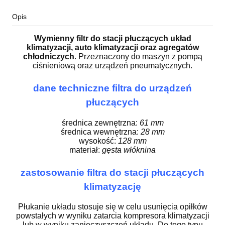
Opis
Wymienny filtr do stacji płuczących układ
klimatyzacji, auto klimatyzacji oraz agregatów
chłodniczych
. Przeznaczony do maszyn z pompą
ciśnieniową oraz urządzeń pneumatycznych.
dane techniczne filtra do urządzeń
płuczących
średnica zewnętrzna:
61 mm
średnica wewnętrzna:
28 mm
wysokość:
128 mm
materiał:
gęsta włóknina
zastosowanie filtra do stacji płuczących
klimatyzację
Płukanie układu stosuje się w celu usunięcia opiłków
powstałych w wyniku zatarcia kompresora klimatyzacji
lub w wyniku zanieczyszczeń układu. Do tego typu