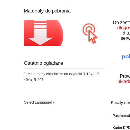
Materiały do pobrania
Do zest
długo
dłu
serw
po
Ostatnio oglądane
Manometry chłodnicze na czynniki R-134a, R-
Prow
404a, R-407
układ
Koszty do
Select Language
▼
Paczkomat
Kurier DP