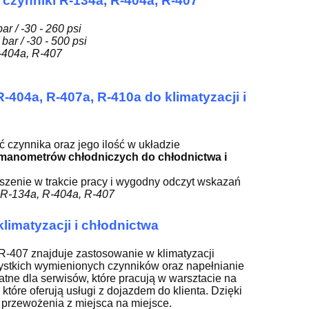
czynniki R-134a, R-404a, R-407
bar / -30 - 260 psi
 bar / -30 - 500 psi
-404a, R-407
404a, R-407a, R-410a do klimatyzacji i
ć czynnika oraz jego ilość w układzie
 manometrów chłodniczych do chłodnictwa i
zenie w trakcie pracy i wygodny odczyt wskazań
R-134a, R-404a, R-407
imatyzacji i chłodnictwa
-407 znajduje zastosowanie w klimatyzacji
ystkich wymienionych czynników oraz napełnianie
ne dla serwisów, które pracują w warsztacie na
tóre oferują usługi z dojazdem do klienta. Dzięki
przewożenia z miejsca na miejsce.