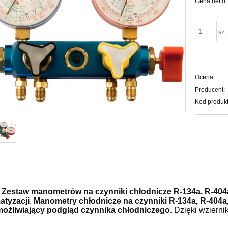
Cena netto:
szt.
Ocena:
Producent:
Kod produkt
Zestaw manometrów na czynniki chłodnicze R-134a, R-404a
atyzacji
.
Manometry chłodnicze na czynniki R-134a, R-404a,
ożliwiający podgląd czynnika chłodniczego
. Dzięki wzierni