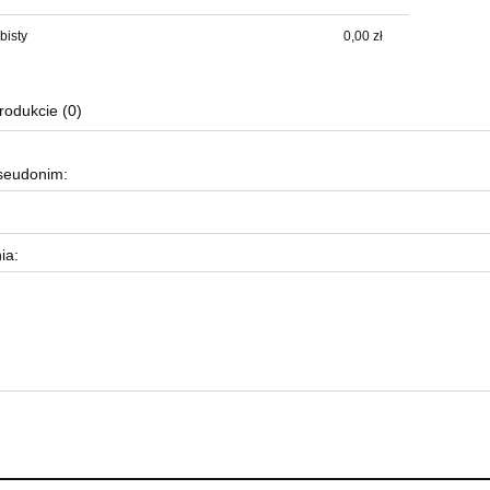
bisty
0,00 zł
rodukcie (0)
pseudonim:
ia: