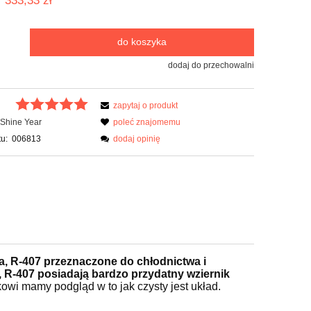
333,33 zł
do koszyka
dodaj do przechowalni
zapytaj o produkt
Shine Year
poleć znajomemu
u:
006813
dodaj opinię
, R-407 przeznaczone do chłodnictwa i
 R-407 posiadają bardzo przydatny wziernik
kowi mamy podgląd w to jak czysty jest układ.