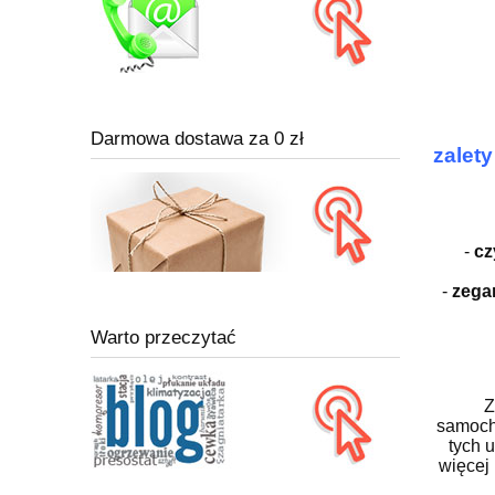
Darmowa dostawa za 0 zł
zalet
-
cz
-
zega
Warto przeczytać
Z
samocho
tych 
więcej 