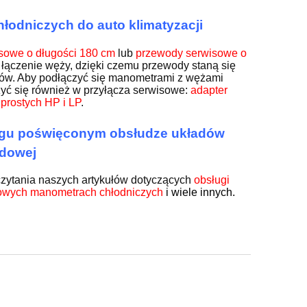
odniczych do auto klimatyzacji
sowe o długości 180 cm
lub
przewody serwisowe o
łączenie węży, dzięki czemu przewody staną się
rów. Aby podłączyć się manometrami z wężami
yć się również w przyłącza serwisowe:
adapter
prostych HP i LP
.
logu poświęconym obsłudze układów
odowej
czytania naszych artykułów dotyczących
obsługi
owych manometrach chłodniczych
i wiele innych.