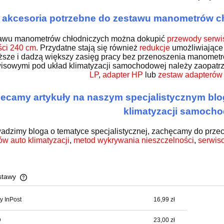
akcesoria potrzebne do zestawu manometrów chł
awu manometrów chłodniczych można dokupić
przewody serwi
ści 240 cm
. Przydatne stają się również
redukcje
umożliwiające 
ższe i dadzą większy zasięg pracy bez przenoszenia manomet
isowymi pod układ klimatyzacji samochodowej należy zaopatrz
LP
,
adapter HP
lub
zestaw adapterów 
lecamy artykuły na naszym specjalistycznym b
klimatyzacji samoch
adzimy bloga o tematyce specjalistycznej, zachęcamy do prze
ów auto klimatyzacji
,
metod wykrywania nieszczelności
,
serwis
stawy
y InPost
16,99 zł
Cena nie zawiera ewentualnych kosztów
płatności
D
23,00 zł