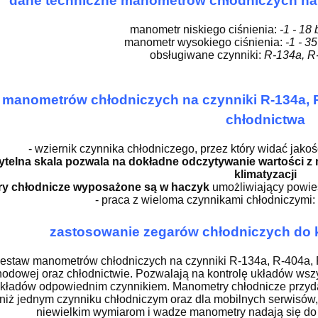
dane techniczne manometrów chłodniczych na 
manometr niskiego ciśnienia:
-1 - 18 
manometr wysokiego ciśnienia:
-1 - 35
obsługiwane czynniki:
R-134a, R
y manometrów chłodniczych na czynniki R-134a, R-
chłodnictwa
- wziernik czynnika chłodniczego, przez który widać jakoś
ytelna skala pozwala na dokładne odczytywanie wartości z
klimatyzacji
ry chłodnicze wyposażone są w haczyk
umożliwiający powies
- praca z wieloma czynnikami chłodniczymi:
zastosowanie zegarów chłodniczych do kl
estaw manometrów chłodniczych na czynniki R-134a, R-404a, R
dowej oraz chłodnictwie. Pozwalają na kontrolę układów wsz
układów odpowiednim czynnikiem. Manometry chłodnicze przydat
niż jednym czynniku chłodniczym oraz dla mobilnych serwisów, k
niewielkim wymiarom i wadze manometry nadają się do 