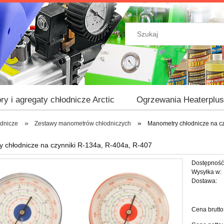
ry i agregaty chłodnicze Arctic
Ogrzewania Heaterplus
»
»
dnicze
Zestawy manometrów chłodniczych
Manometry chłodnicze na cz
 chłodnicze na czynniki R-134a, R-404a, R-407
Dostępność
Wysyłka w:
Dostawa:
Cena
Cena brutto
płatn