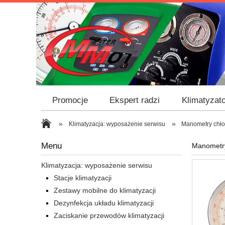
Promocje
Ekspert radzi
Klimatyzato
»
»
Klimatyzacja: wyposażenie serwisu
Manometry chło
Menu
Manometry
Klimatyzacja: wyposażenie serwisu
Stacje klimatyzacji
Zestawy mobilne do klimatyzacji
Dezynfekcja układu klimatyzacji
Zaciskanie przewodów klimatyzacji