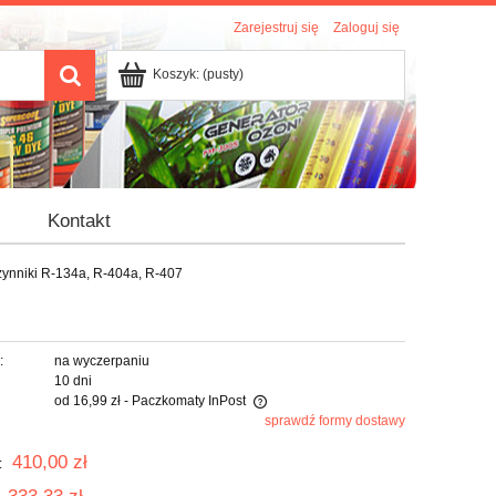
Zarejestruj się
Zaloguj się
Koszyk:
(pusty)
Kontakt
ynniki R-134a, R-404a, R-407
:
na wyczerpaniu
10 dni
od 16,99 zł
- Paczkomaty InPost
sprawdź formy dostawy
 nie zawiera ewentualnych kosztów
410,00 zł
:
ości