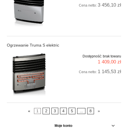
3 456,10 zł
Cena netto:
Ogrzewanie Truma S elektric
Dostępność:
brak towaru
1 409,00 zł
1 145,53 zł
Cena netto:
«
1
2
3
4
5
...
8
»
Moje konto