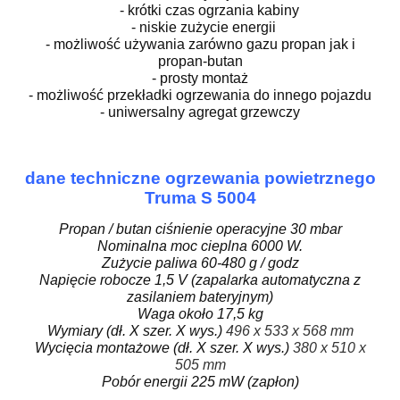
- krótki czas ogrzania kabiny
- niskie zużycie energii
- możliwość używania zarówno gazu propan jak i
propan-butan
- prosty montaż
- możliwość przekładki ogrzewania do innego pojazdu
- uniwersalny agregat grzewczy
dane techniczne ogrzewania powietrznego
Truma S 5004
Propan / butan ciśnienie operacyjne 30 mbar
Nominalna moc cieplna 6000 W.
Zużycie paliwa 60-480 g / godz
Napięcie robocze 1,5 V (zapalarka automatyczna z
zasilaniem bateryjnym)
Waga około 17,5 kg
Wymiary (dł. X szer. X wys.)
496 x 533 x 568 mm
Wycięcia montażowe (dł. X szer. X wys.)
380 x 510 x
505 mm
Pobór energii 225 mW (zapłon)