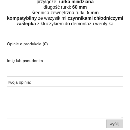
przyłącze:
rurka miedziana
długość rurki:
60 mm
średnica zewnętrzna rurki:
5 mm
kompatybilny
ze wszystkimi
czynnikami chłodniczymi
zaślepka
z kluczykiem do demontażu wentylka
Opinie o produkcie (0)
Imię lub pseudonim:
Twoja opinia:
wyślij