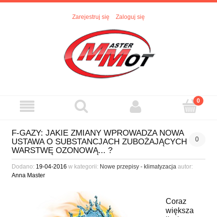
Zarejestruj się
Zaloguj się
F-GAZY: JAKIE ZMIANY WPROWADZA NOWA
0
USTAWA O SUBSTANCJACH ZUBOŻAJĄCYCH
WARSTWĘ OZONOWĄ... ?
Dodano:
19-04-2016
w kategorii:
Nowe przepisy - klimatyzacja
autor:
Anna Master
Coraz
większa