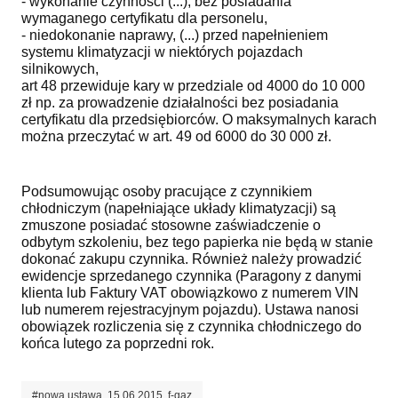
- wykonanie czynności (...), bez posiadania
wymaganego certyfikatu dla personelu,
- niedokonanie naprawy, (...) przed napełnieniem
systemu klimatyzacji w niektórych pojazdach
silnikowych,
art 48 przewiduje kary w przedziale od 4000 do 10 000
zł np. za prowadzenie działalności bez posiadania
certyfikatu dla przedsiębiorców. O maksymalnych karach
można przeczytać w art. 49 od 6000 do 30 000 zł.
Podsumowując osoby pracujące z czynnikiem
chłodniczym (napełniające układy klimatyzacji) są
zmuszone posiadać stosowne zaświadczenie o
odbytym szkoleniu, bez tego papierka nie będą w stanie
dokonać zakupu czynnika. Również należy prowadzić
ewidencje sprzedanego czynnika (Paragony z danymi
klienta lub Faktury VAT obowiązkowo z numerem VIN
lub numerem rejestracyjnym pojazdu). Ustawa nanosi
obowiązek rozliczenia się z czynnika chłodniczego do
końca lutego za poprzedni rok.
#nowa ustawa, 15.06.2015, f-gaz