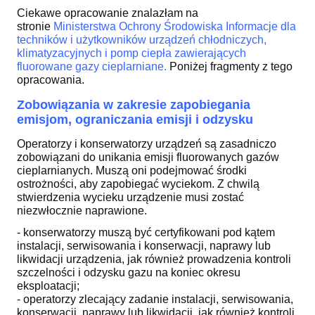
Ciekawe opracowanie znalazłam na
stronie
Ministerstwa Ochrony Środowiska Informacje dla
techników i użytkowników urządzeń chłodniczych,
klimatyzacyjnych i pomp ciepła zawierających
fluorowane gazy cieplarniane
.
Poniżej fragmenty z tego
opracowania.
Zobowiązania w zakresie zapobiegania
emisjom, ograniczania emisji i odzysku
Operatorzy i konserwatorzy urządzeń są zasadniczo
zobowiązani do unikania emisji fluorowanych gazów
cieplarnianych. Muszą oni podejmować środki
ostrożności, aby zapobiegać wyciekom. Z chwilą
stwierdzenia wycieku urządzenie musi zostać
niezwłocznie naprawione.
- konserwatorzy muszą być certyfikowani pod kątem
instalacji, serwisowania i konserwacji, naprawy lub
likwidacji urządzenia, jak również prowadzenia kontroli
szczelności i odzysku gazu na koniec okresu
eksploatacji;
- operatorzy zlecający zadanie instalacji, serwisowania,
konserwacji, naprawy lub likwidacji, jak również kontroli