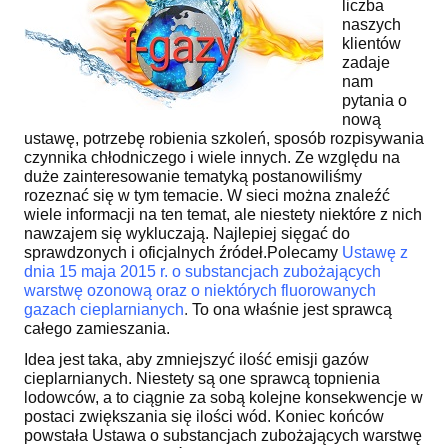
liczba
naszych
klientów
zadaje
nam
pytania o
nową
ustawę, potrzebę robienia szkoleń, sposób rozpisywania
czynnika chłodniczego i wiele innych. Ze względu na
duże zainteresowanie tematyką postanowiliśmy
rozeznać się w tym temacie. W sieci można znaleźć
wiele informacji na ten temat, ale niestety niektóre z nich
nawzajem się wykluczają. Najlepiej sięgać do
sprawdzonych i oficjalnych źródeł.Polecamy
Ustawę z
dnia 15 maja 2015 r. o substancjach zubożających
warstwę ozonową oraz o niektórych fluorowanych
gazach cieplarnianych
.
To ona właśnie jest sprawcą
całego zamieszania.
Idea jest taka, aby zmniejszyć ilość emisji gazów
cieplarnianych. Niestety są one sprawcą topnienia
lodowców, a to ciągnie za sobą kolejne konsekwencje w
postaci zwiększania się ilości wód. Koniec końców
powstała Ustawa o substancjach zubożających warstwę