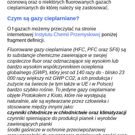
ozonową oraz o niektórych fluorowanych gazach
cieplarnianych do której należy się zastosować.
Czym są gazy cieplarniane?
O f-gazach możemy przeczytać na stronie
internetowej
I
nstytutu Chemii Przemysłowej
poniżej
fragment definicji.
Fluorowane gazy cieplarniane (HFC, PFC oraz SF6) są
to substancje chemiczne zawierające w swojej
cząsteczce fluor oraz odznaczające się wysokim lub
bardzo wysokim współczynnikiem ocieplenia
globalnego (GWP), który jest od 140 razy do - blisko 23
000 razy większy niż GWP CO2, a ich produkcja i
zużycie na świecie (w tym także w UE i w Polsce)
bardzo szybko rośnie. To jedyne gazy cieplarniane
objęte Protokołem z Kioto, które nie występują
naturalnie, ale są wytwarzane przez człowieka i
stosowane między innymi jako:
czynniki chłodnicze w chłodnictwie oraz klimatyzacji
czynniki spieniające do produkcji pianek i wyrobów
zawierających pianki
środki gaśnicze w ochronie przeciwpożarowej